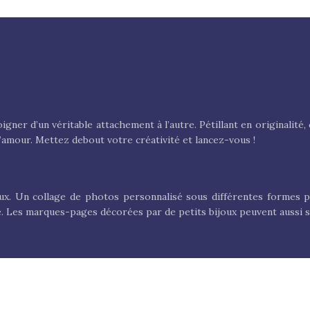
gner d’un véritable attachement à l’autre. Pétillant en originalit
d’amour. Mettez debout votre créativité et lancez-vous !
ux. Un collage de photos personnalisé sous différentes formes 
ère. Les marques-pages décorées par de petits bijoux peuvent aussi s
ché le parfait cadeau pour vos proches et cela commence par vous pr
sulter nos propositions de cadeaux pour trouver votre inspiration !
Plan du site