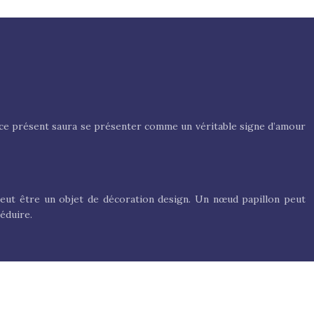
é, ce présent saura se présenter comme un véritable signe d’amour
peut être un objet de décoration design. Un nœud papillon peut
éduire.
éoccuper ? Pas de panique ! Il est tout à fait normal qu’en cette