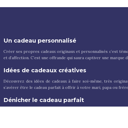
Un cadeau personnalisé
Créer ses propres cadeaux originaux et personnalisés c’est témoi
et d’affection. C’est une offrande qui saura captiver une marque 
Idées de cadeaux créatives
Découvrez des idées de cadeaux à faire soi-même, très origina
s’avérer être le cadeau parfait à offrir à votre mari, papa ou fr
Dénicher le cadeau parfait
Les Fêtes arrivent à grands pas et vous n’avez toujours pas déni
période féerique vous soyez en cours d’idée, n’hésitez pas à con