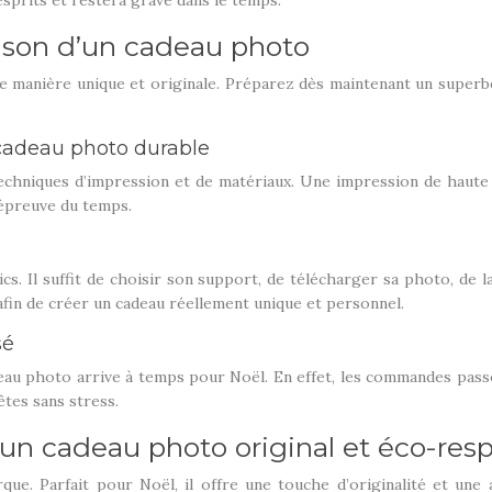
esprits et restera gravé dans le temps.
aison d’un cadeau photo
r de manière unique et originale. Préparez dès maintenant un supe
cadeau photo durable
chniques d’impression et de matériaux. Une impression de haute q
’épreuve du temps.
cs. Il suffit de choisir son support, de télécharger sa photo, de 
afin de créer un cadeau réellement unique et personnel.
sé
adeau photo arrive à temps pour Noël. En effet, les commandes pas
êtes sans stress.
 un cadeau photo original et éco-res
e. Parfait pour Noël, il offre une touche d’originalité et une a