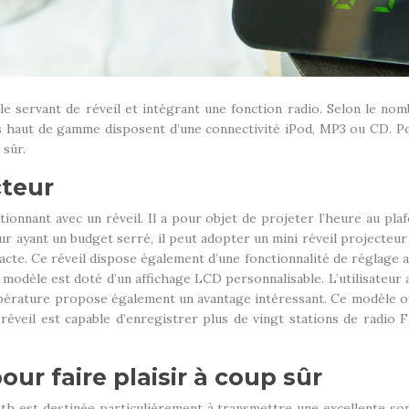
 servant de réveil et intégrant une fonction radio. Selon le nomb
es haut de gamme disposent d’une connectivité iPod, MP3 ou CD. Po
p sûr.
cteur
ionnant avec un réveil. Il a pour objet de projeter l’heure au pla
eteur ayant un budget serré, il peut adopter un mini réveil projecte
acte. Ce réveil dispose également d’une fonctionnalité de réglag
dèle est doté d’un affichage LCD personnalisable. L’utilisateur a l
pérature propose également un avantage intéressant. Ce modèle offr
 réveil est capable d’enregistrer plus de vingt stations de radio 
our faire plaisir à coup sûr
th est destinée particulièrement à transmettre une excellente sono