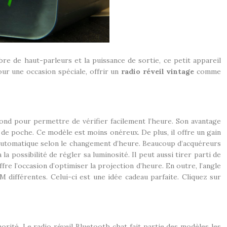
re de haut-parleurs et la puissance de sortie, ce petit appareil
ur une occasion spéciale, offrir un
radio réveil vintage
comme
fond pour permettre de vérifier facilement l’heure. Son avantage
ur de poche. Ce modèle est moins onéreux. De plus, il offre un gain
e automatique selon le changement d’heure. Beaucoup d’acquéreurs
a possibilité de régler sa luminosité. Il peut aussi tirer parti de
e l’occasion d’optimiser la projection d’heure. En outre, l’angle
FM différentes. Celui-ci est une idée cadeau parfaite. Cliquez sur
rité. Le radio réveil Bluetooth chat fait partie des modèles les