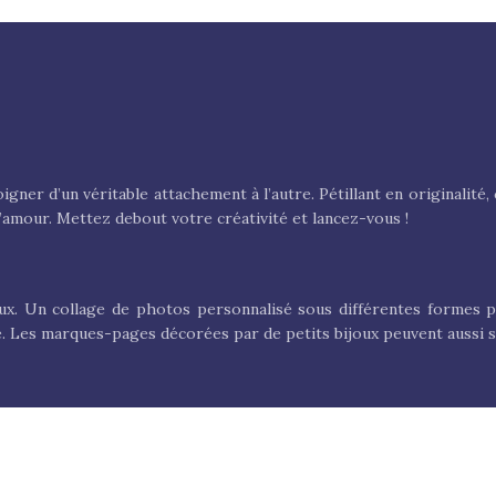
gner d’un véritable attachement à l’autre. Pétillant en originalit
d’amour. Mettez debout votre créativité et lancez-vous !
ux. Un collage de photos personnalisé sous différentes formes 
ère. Les marques-pages décorées par de petits bijoux peuvent aussi s
ché le parfait cadeau pour vos proches et cela commence par vous pr
sulter nos propositions de cadeaux pour trouver votre inspiration !
Plan du site