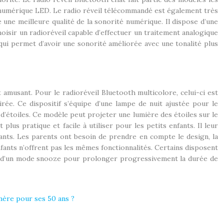
cran numérique LED. Le radio réveil télécommandé est également très
 une meilleure qualité de la sonorité numérique. Il dispose d’une
hoisir un radioréveil capable d’effectuer un traitement analogique
 qui permet d’avoir une sonorité améliorée avec une tonalité plus
t amusant. Pour le radioréveil Bluetooth multicolore, celui-ci est
rée. Ce dispositif s’équipe d’une lampe de nuit ajustée pour le
r d’étoiles. Ce modèle peut projeter une lumière des étoiles sur le
lus pratique et facile à utiliser pour les petits enfants. Il leur
tants. Les parents ont besoin de prendre en compte le design, la
 enfants n’offrent pas les mêmes fonctionnalités. Certains disposent
l doté d’un mode snooze pour prolonger progressivement la durée de
mère pour ses 50 ans ?