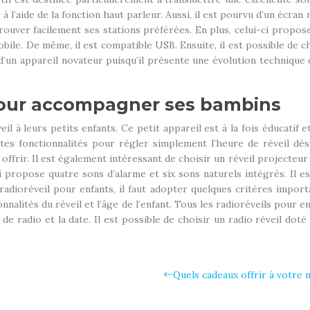
re à l’aide de la fonction haut parleur. Aussi, il est pourvu d’un é
uver facilement ses stations préférées. En plus, celui-ci propose
ile. De même, il est compatible USB. Ensuite, il est possible de c
d’un appareil novateur puisqu’il présente une évolution technique
 pour accompagner ses bambins
l à leurs petits enfants. Ce petit appareil est à la fois éducatif e
tes fonctionnalités pour régler simplement l’heure de réveil dési
 offrir. Il est également intéressant de choisir un réveil projecteu
ropose quatre sons d’alarme et six sons naturels intégrés. Il est p
adioréveil pour enfants, il faut adopter quelques critères impor
tionnalités du réveil et l’âge de l’enfant. Tous les radioréveils pour
tion de radio et la date. Il est possible de choisir un radio révei
Quels cadeaux offrir à votre 