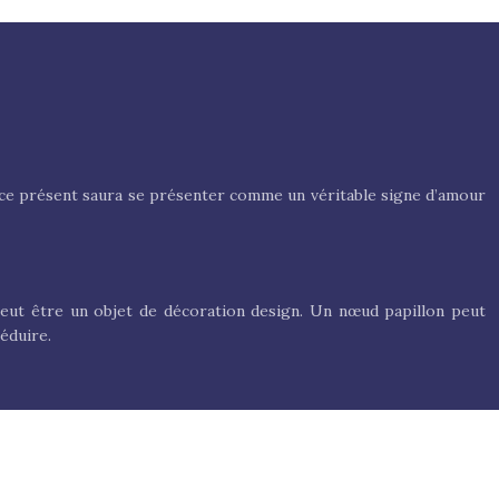
é, ce présent saura se présenter comme un véritable signe d’amour
peut être un objet de décoration design. Un nœud papillon peut
éduire.
éoccuper ? Pas de panique ! Il est tout à fait normal qu’en cette