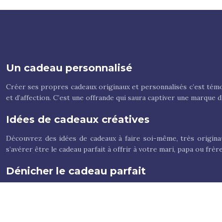
Un cadeau personnalisé
Créer ses propres cadeaux originaux et personnalisés c’est témoi
et d’affection. C’est une offrande qui saura captiver une marque 
Idées de cadeaux créatives
Découvrez des idées de cadeaux à faire soi-même, très origina
s’avérer être le cadeau parfait à offrir à votre mari, papa ou fr
Dénicher le cadeau parfait
Les Fêtes arrivent à grands pas et vous n’avez toujours pas déni
période féerique vous soyez en cours d’idée, n’hésitez pas à con