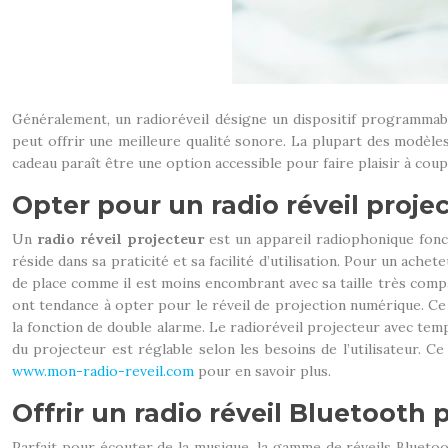
Généralement, un radioréveil désigne un dispositif programmable
peut offrir une meilleure qualité sonore. La plupart des modèl
cadeau paraît être une option accessible pour faire plaisir à cou
Opter pour un radio réveil proje
Un
radio réveil projecteur
est un appareil radiophonique fonct
réside dans sa praticité et sa facilité d’utilisation. Pour un ach
de place comme il est moins encombrant avec sa taille très comp
ont tendance à opter pour le réveil de projection numérique. Ce mo
la fonction de double alarme. Le radioréveil projecteur avec tem
du projecteur est réglable selon les besoins de l’utilisateur. Ce
www.mon-radio-reveil.com
pour en savoir plus.
Offrir un radio réveil Bluetooth p
Parfait pour écouter de la musique, la gamme de réveils Bluetoo