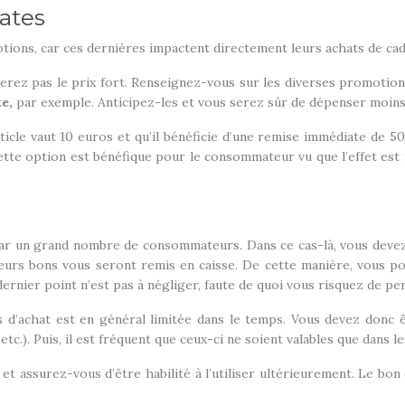
iates
motions, car ces dernières impactent directement leurs achats de c
ierez pas le prix fort. Renseignez-vous sur les diverses promotio
e,
par exemple. Anticipez-les et vous serez sûr de dépenser moins
cle vaut 10 euros et qu’il bénéficie d’une remise immédiate de 50 
Cette option est bénéfique pour le consommateur vu que l’effet est 
r un grand nombre de consommateurs. Dans ce cas-là, vous devez a
ieurs bons vous seront remis en caisse. De cette manière, vous po
dernier point n’est pas à négliger, faute de quoi vous risquez de pe
s d’achat est en général limitée dans le temps. Vous devez donc êtr
etc.). Puis, il est fréquent que ceux-ci ne soient valables que dans l
 et assurez-vous d’être habilité à l’utiliser ultérieurement. Le bon