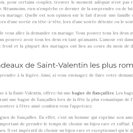
, pour certains couples, trouver le moment adéquat n’est pas r
r. Néanmoins, rien n’empêche ce dernier de la surprendre ou de lui
en mariage. Quelle est son opinion sur le fait d’avoir une famille
lors d’une sortie en tête-à-tête, lors d’une soirée détente ou le soi
elle vous allez la demander en mariage. Vous pouvez tous les deux av
us pourrez avoir tous les deux en tant qu’amants. L’amour est dans 
t froid et la plupart des mariages ont lieu au cours du mois de 
cadeaux de Saint-Valentin les plus ro
rendre à la légère. Ainsi, si vous envisagez de faire votre deman
e à la Saint-Valentin, offrez-lui une
bague de fiançailles
. Les bagu
nt une bague de fiançailles lors de la fête la plus romantique de l
ontrer à l’être aimé combien vous l’appréciez.
ues de fiançailles. En effet, c’est un homme qui exprime son amour
 important de prendre le temps de choisir un bijou rare et raffiné. 
 Il est impératif de choisir un bijou rare et exceptionnel qui le di