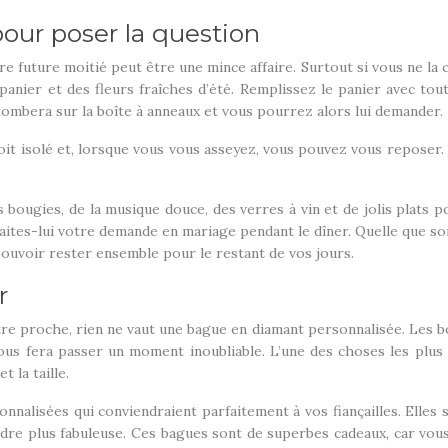
our poser la question
e future moitié peut être une mince affaire. Surtout si vous ne la 
panier et des fleurs fraîches d’été. Remplissez le panier avec tou
 tombera sur la boîte à anneaux et vous pourrez alors lui demander.
t isolé et, lorsque vous vous asseyez, vous pouvez vous reposer. 
bougies, de la musique douce, des verres à vin et de jolis plats po
aites-lui votre demande en mariage pendant le dîner. Quelle que soi
ouvoir rester ensemble pour le restant de vos jours.
r
votre proche, rien ne vaut une bague en diamant personnalisée. Les 
ous fera passer un moment inoubliable. L’une des choses les plus
et la taille.
nalisées qui conviendraient parfaitement à vos fiançailles. Elles 
endre plus fabuleuse. Ces bagues sont de superbes cadeaux, car vo