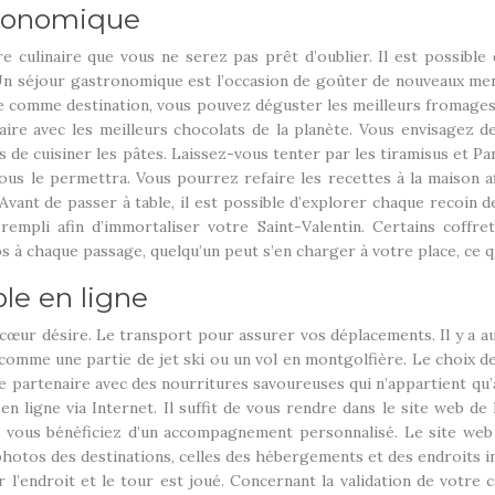
tronomique
e culinaire que vous ne serez pas prêt d’oublier. Il est possible
. Un séjour gastronomique est l’occasion de goûter de nouveaux me
sse comme destination, vous pouvez déguster les meilleurs fromages 
aire avec les meilleurs chocolats de la planète. Vous envisagez d
 de cuisiner les pâtes. Laissez-vous tenter par les tiramisus et Pan
 vous le permettra. Vous pourrez refaire les recettes à la maiso
Avant de passer à table, il est possible d’explorer chaque recoin 
mpli afin d’immortaliser votre Saint-Valentin. Certains coffr
s à chaque passage, quelqu’un peut s’en charger à votre place, ce 
le en ligne
 cœur désire. Le transport pour assurer vos déplacements. Il y a a
 comme une partie de jet ski ou un vol en montgolfière. Le choix de
e partenaire avec des nourritures savoureuses qui n’appartient qu’
en ligne via Internet. Il suffit de vous rendre dans le site web de
, vous bénéficiez d’un accompagnement personnalisé. Le site web 
hotos des destinations, celles des hébergements et des endroits inc
ir l’endroit et le tour est joué. Concernant la validation de votr