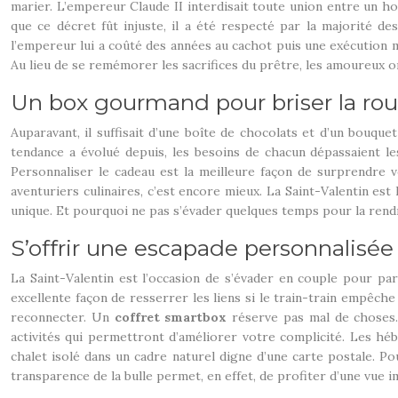
marier. L’empereur Claude II interdisait toute union entre un h
que ce décret fût injuste, il a été respecté par la majorité de
l’empereur lui a coûté des années au cachot puis une exécution me
Au lieu de se remémorer les sacrifices du prêtre, les amoureux 
Un box gourmand pour briser la rou
Auparavant, il suffisait d’une boîte de chocolats et d’un bouque
tendance a évolué depuis, les besoins de chacun dépassaient les 
Personnaliser le cadeau est la meilleure façon de surprendre 
aventuriers culinaires, c’est encore mieux. La Saint-Valentin e
unique. Et pourquoi ne pas s’évader quelques temps pour la rend
S’offrir une escapade personnalisée
La Saint-Valentin est l’occasion de s’évader en couple pour p
excellente façon de resserrer les liens si le train-train empêc
reconnecter. Un
coffret smartbox
réserve pas mal de choses.
activités qui permettront d’améliorer votre complicité. Les héb
chalet isolé dans un cadre naturel digne d’une carte postale. Po
transparence de la bulle permet, en effet, de profiter d’une vue i